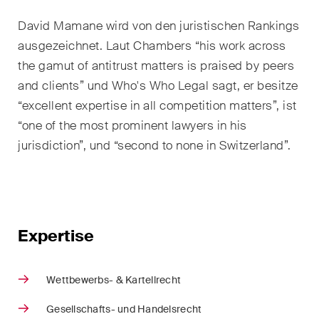
Restrukturierungen und
David Mamane wird von den juristischen Rankings
Insolvenz
ausgezeichnet. Laut Chambers “
his work across
the gamut of antitrust matters is praised by peers
Steuerrecht
and clients
” und Who's Who Legal sagt, er besitze
Versicherungsrecht
“
excellent expertise in all competition matters
”, ist
“
one of the most prominent lawyers in his
Verwaltungsrecht und
jurisdiction
”, und “
second to none in Switzerland
”.
öffentliche Beschaffungen
Wettbewerbs- & Kartellrecht
Wirtschaftsstrafrecht und
Compliance
Expertise
Publikationen
Wettbewerbs- & Kartellrecht
Gesellschafts- und Handelsrecht