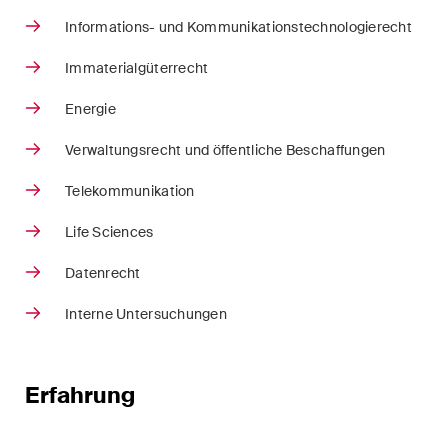
Arbitration Case Alert
Informations- und Kommunikationstechnologierecht
Monatliche E-Mail mit den
Immaterialgüterrecht
neuesten Updates und
Zusammenfassungen der
Energie
Rechtsprechung des
Verwaltungsrecht und öffentliche Beschaffungen
Schweizerischen
Bundesgerichts in
Telekommunikation
Schiedsverfahren.
Life Sciences
Construction Insights
Datenrecht
Regelmässige Einblicke in
Schweizer und internationale
Interne Untersuchungen
Trends und rechtliche
Entwicklungen in der
Baubranche.
Erfahrung
ESG Disputes Reporter