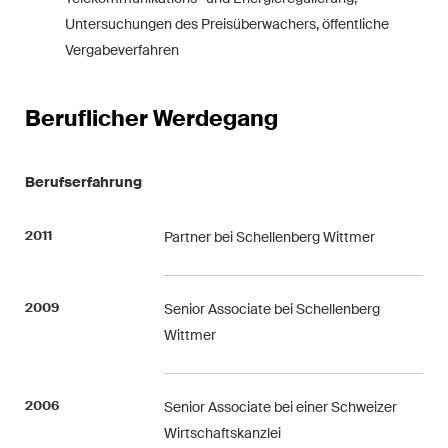
The M&A Perspective
Untersuchungen des
Preisüberwachers, öffentliche
Ein regelmässiger Blick aus
Vergabeverfahren
einer einzigartigen M&A-
Perspektive auf rechtliche
Änderungen, wirtschaftliche
Beruflicher Werdegang
Entwicklungen und
gesellschaftliche Trends in der
Berufserfahrung
Schweiz.
2011
Partner bei Schellenberg Wittmer
Ich habe die Datenschutzerklärung
gelesen
uns akzeptiert*
2009
Senior Associate bei Schellenberg
Wittmer
Diese Website ist durch reCAPTCHA geschützt und es gelten die Google-
Datenschutzerklärung
und
Nutzungsbedingungen
.
2006
Senior Associate bei einer Schweizer
Wirtschaftskanzlei