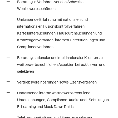
Beratung in Verfahren vor den Schweizer
Regelmässige Einblicke und
Wettbewerbsbehörden
Updates zu wichtigen
Entwicklungen in der sich
Umfassende Erfahrung mit nationalen und
schnell verändernden
internationalen
Fusionskontrollverfahren,
Umgebung von Umwelt-,
Kartelluntersuchungen, Hausdurchsuchungen und
Sozial- und Corporate-
Kronzeugenverfahren, internen Untersuchungen und
Governance-Streitigkeiten.
Complianceverfahren
Beratung nationaler und multinationaler Klienten zu
The Board's View
wettbewerbsrechtlichen Aspekten bei exklusiven und
Prägnante Analyse der
selektiven
wichtigsten Trends in der sich
Vertriebsvereinbarungen sowie Lizenzverträgen
schnell verändernden Welt der
Unternehmen Governance für
Umfassende interne wettbewerbsrechtliche
Verwaltungsratsmitglieder von
Untersuchungen,
Compliance-Audits und -Schulungen,
Schweizer Unternehmen.
E-Learning und Mock Dawn Raids
Telekommunikations- und Energieregulierung,