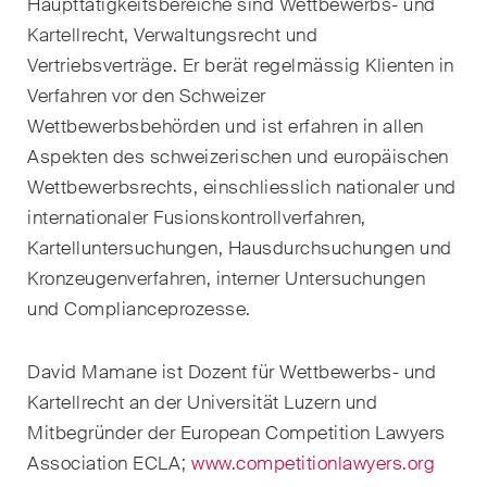
Haupttätigkeitsbereiche sind
Wettbewerbs- und
Handelsrecht / M&A
Kartellrecht, Verwaltungsrecht und
Vertriebsverträge. Er berät
regelmässig Klienten in
Handel und Transport
Verfahren vor den Schweizer
ICT / Data / Cyberkriminalität
Wettbewerbsbehörden
und ist erfahren in allen
Aspekten des schweizerischen und europäischen
Immaterialgüterrecht
Wettbewerbsrechts, einschliesslich nationaler und
Immobilienrecht
internationaler
Fusionskontrollverfahren,
Kartelluntersuchungen, Hausdurchsuchungen und
Internationale
Kronzeugenverfahren, interner
Untersuchungen
Schiedsgerichtsbarkeit
und Complianceprozesse.
Kunstrecht & Entertainment /
Sportrecht
David Mamane ist Dozent für Wettbewerbs- und
Kartellrecht an der Universität Luzern
und
Life Sciences
Mitbegründer der European Competition Lawyers
Association
ECLA;
www.competitionlawyers.org
Private Wealth