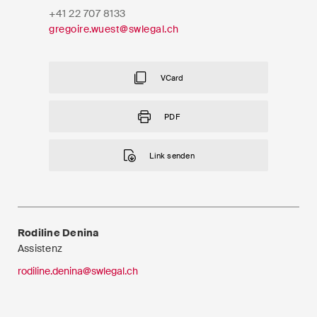
EN
DE
FR
+41 22 707 8133
Nachname
gregoire.wuest@swlegal.ch
E-Mail*
VCard
PDF
Sprache*
Link senden
Land*
Rodiline Denina
Assistenz
Newsletters & Newsflashes
rodiline.denina@swlegal.ch
Monatlich ausgewählte