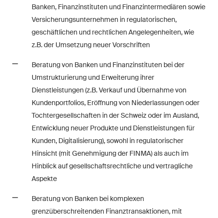
Banken, Finanzinstituten und Finanzintermediären sowie
Arbitration Case Alert
Versicherungsunternehmen in regulatorischen,
Monatliche E-Mail mit den
geschäftlichen und rechtlichen Angelegenheiten, wie
neuesten Updates und
z.B. der Umsetzung neuer Vorschriften
Zusammenfassungen der
Rechtsprechung des
Beratung von Banken und Finanzinstituten bei der
Schweizerischen
Umstrukturierung und Erweiterung ihrer
Bundesgerichts in
Dienstleistungen (z.B. Verkauf und Übernahme von
Schiedsverfahren.
Kundenportfolios, Eröffnung von Niederlassungen oder
Tochtergesellschaften in der Schweiz oder im Ausland,
Construction Insights
Entwicklung neuer Produkte und Dienstleistungen für
Regelmässige Einblicke in
Kunden, Digitalisierung), sowohl in regulatorischer
Schweizer und internationale
Hinsicht (mit Genehmigung der FINMA) als auch im
Trends und rechtliche
Hinblick auf gesellschaftsrechtliche und vertragliche
Entwicklungen in der
Aspekte
Baubranche.
Beratung von Banken bei komplexen
grenzüberschreitenden Finanztransaktionen, mit
ESG Disputes Reporter