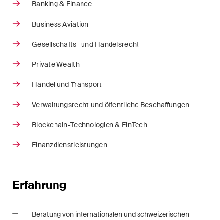
Banking & Finance
Restrukturierungen und
Insolvenz
Business Aviation
Gesellschafts- und Handelsrecht
Steuerrecht
Private Wealth
Versicherungsrecht
Handel und Transport
Verwaltungsrecht und
öffentliche Beschaffungen
Verwaltungsrecht und öffentliche Beschaffungen
Wettbewerbs- & Kartellrecht
Blockchain-Technologien & FinTech
Wirtschaftsstrafrecht und
Finanzdienstleistungen
Compliance
Erfahrung
Publikationen
Beratung von internationalen und schweizerischen