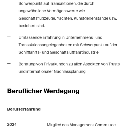
Schwerpunkt auf Transaktionen, die durch
Regelmässige Einblicke und
ungewöhnliche Vermögenswerte wie
Updates zu wichtigen
Geschäftsflugzeuge, Yachten, Kunstgegenstände usw.
Entwicklungen in der sich
besichert sind.
schnell verändernden
Umgebung von Umwelt-,
Umfassende Erfahrung in Unternehmens- und
Sozial- und Corporate-
Transaktionsangelegenheiten mit Schwerpunkt auf der
Governance-Streitigkeiten.
Schifffahrts- und Geschäftsluftfahrtindustrie
Beratung von Privatkunden zu allen Aspekten von Trusts
The Board's View
und internationaler Nachlassplanung
Prägnante Analyse der
wichtigsten Trends in der sich
Beruflicher Werdegang
schnell verändernden Welt der
Unternehmen Governance für
Verwaltungsratsmitglieder von
Berufserfahrung
Schweizer Unternehmen.
2024
Mitglied des Management Committee