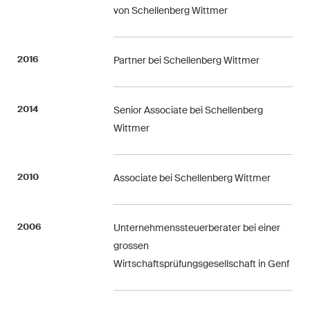
The M&A Perspective
von Schellenberg Wittmer
Ein regelmässiger Blick aus
einer einzigartigen M&A-
Perspektive auf rechtliche
2016
Partner bei Schellenberg Wittmer
Änderungen, wirtschaftliche
Entwicklungen und
gesellschaftliche Trends in der
2014
Senior Associate bei Schellenberg
Schweiz.
Wittmer
2010
Ich habe die Datenschutzerklärung
Associate bei Schellenberg Wittmer
gelesen
uns akzeptiert*
2006
Unternehmenssteuerberater bei einer
grossen
Diese Website ist durch reCAPTCHA geschützt und es gelten die Google-
Datenschutzerklärung
und
Wirtschaftsprüfungsgesellschaft in Genf
Nutzungsbedingungen
.