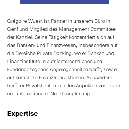
Handelsrecht / M&A
Handel und Transport
Grégoire Wuest ist Partner in unserem Büro in
Genf und Mitglied des Management Committee
ICT / Data / Cyberkriminalität
der Kanzlei
.
Seine Tätigkeit konzentriert sich auf
Immaterialgüterrecht
das Banken- und Finanzwesen, insbesondere auf
die Bereiche Private Banking, wo er Banken und
Immobilienrecht
Finanzinstitute in aufsichtsrechtlichen und
Internationale
kundenbezogenen Angelegenheiten berät, sowie
Schiedsgerichtsbarkeit
auf komplexe Finanztransaktionen. Ausserdem
berät er Privatklienten zu allen Aspekten von Trusts
Kunstrecht & Entertainment /
und internationaler Nachlassplanung.
Sportrecht
Life Sciences
Expertise
Private Wealth