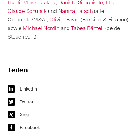
Hubli
,
Marcel Jakob
,
Daniele Simoniello
,
Elia
Handelsrecht / M&A
Claude Schunck
und
Nanina Lätsch
(alle
Handel und Transport
Corporate/M&A),
Olivier Favre
(
Banking & Finance)
sowie
Michael Nordin
and
Tabea Bänteli
(beide
ICT / Data / Cyberkriminalität
Steuerrecht).
Immaterialgüterrecht
Immobilienrecht
Teilen
Internationale
Schiedsgerichtsbarkeit
LinkedIn
Kunstrecht & Entertainment /
Sportrecht
Twitter
Xing
Life Sciences
Facebook
Private Wealth