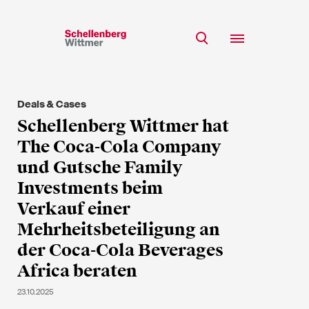
Bleiben Sie auf dem
Laufenden!
Deals & Cases
Team
Schellenberg Wittmer hat
* Erforderliche Felder
Expertise
The Coca-Cola Company
Insights
und Gutsche Family
Herr
Investments beim
Karriere
Frau
Verkauf einer
k.A.
CSR
Mehrheitsbeteiligung an
Über uns
der Coca-Cola Beverages
Africa beraten
Vorname*
23.10.2025