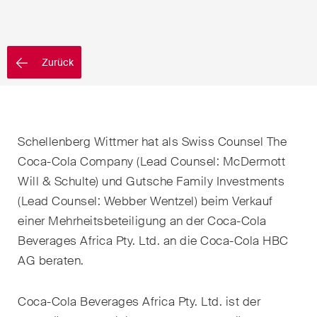
EN
DE
FR
Nachname
Zurück
E-Mail*
Sprache*
Schellenberg Wittmer hat als Swiss Counsel The
Coca-Cola Company (Lead Counsel: McDermott
Will & Schulte) und Gutsche Family Investments
Land*
(Lead Counsel: Webber Wentzel) beim Verkauf
einer Mehrheitsbeteiligung an der Coca-Cola
Beverages Africa Pty. Ltd. an die Coca-Cola HBC
Newsletters & Newsflashes
AG beraten.
Coca-Cola Beverages Africa Pty. Ltd. ist der
Monatlich ausgewählte