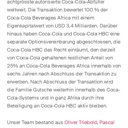
achtgrösste autorisierte Coca-Cola-Abfüller
Kernthemen aus unseren
weltweit. Die Transaktion bewertet 100 % der
Tätigkeitsbereiche,
Coca-Cola Beverages Africa mit einem
Fachgebiete und Branchen,
Eigenkapitalwert von USD 3,4 Milliarden. Darüber
sowie Newsflashes über die
hinaus haben Coca-Cola und Coca-Cola HBC eine
jüngsten Entwicklungen.
separate Optionsvereinbarung abgeschlossen, die
Arbeitsrecht
Coca-Cola HBC das Recht einräumt, den derzeit
von Coca-Cola gehaltenen restlichen Anteil von
Banking & Finance
25% an Coca-Cola Beverages Africa innerhalb von
Baurecht
sechs Jahren nach Abschluss der Transaktion zu
erwerben. Nach Abschluss der Transaktion wird
Dispute Resolution
die Familie Gutsche weiterhin innerhalb des Coca-
Cola-Systems und in ganz Afrika durch ihre
ESG
Beteiligung an Coca-Cola HBC aktiv bleiben.
Energie
Unser Team bestand aus
Oliver Triebold
,
Pascal
Gesellschafts- und