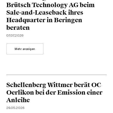
The M&A Perspective
Brütsch Technology AG beim
Ein regelmässiger Blick aus
Sale-and-Leaseback ihres
einer einzigartigen M&A-
Headquarter in Beringen
Perspektive auf rechtliche
beraten
Änderungen, wirtschaftliche
Entwicklungen und
07.07.2026
gesellschaftliche Trends in der
Schweiz.
Mehr anzeigen
Ich habe die Datenschutzerklärung
gelesen
uns akzeptiert*
Schellenberg Wittmer berät OC
Diese Website ist durch reCAPTCHA geschützt und es gelten die Google-
Oerlikon bei der Emission einer
Datenschutzerklärung
und
Nutzungsbedingungen
.
Anleihe
29.05.2026