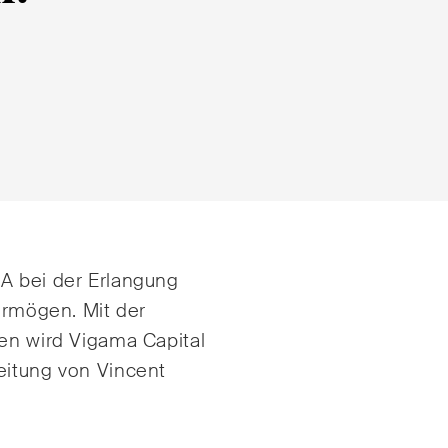
e
E-Mail*
A bei der Erlangung
tsrecht
Handel und Transpor
vermögen. Mit der
gen wird Vigama Capital
ng & Finance
ICT / Data / Cyberkri
eitung von Vincent
echt
Immaterialgüterrech
te Resolution
Immobilienrecht