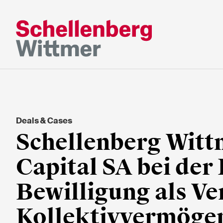
Bleiben Sie a
dem Laufend
Deals & Cases
* Erforderliche Felder
Schellenberg Witt
Capital SA bei der
Herr
Frau
Bewilligung als Ve
k.A.
Kollektivvermöge