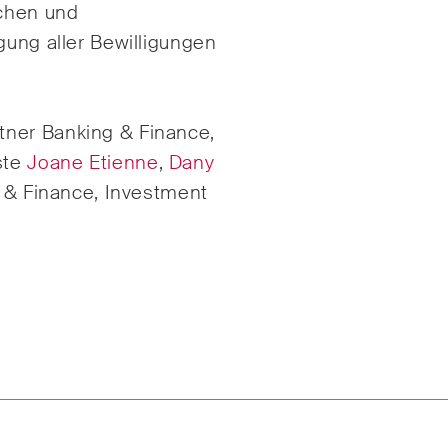
schen und
Internationale
gung aller Bewilligungen
Schiedsgerichtsbarke
gie
Kunstrecht & Enterta
lschafts- und
Sportrecht
tner Banking & Finance,
elsrecht / M&A
ste
Joane Etienne
,
Dany
Life Sciences
g & Finance, Investment
ruction Insights
ESG Disputes Report
mässige Einblicke in
Regelmässige Einbli
izer und internationale
Updates zu wichtige
s und rechtliche
Entwicklungen in der