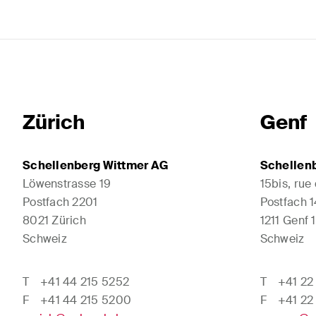
Zürich
Genf
Schellenberg Wittmer AG
Schellen
Löwenstrasse 19
15bis, rue
Postfach 2201
Postfach 
8021 Zürich
1211 Genf 1
Schweiz
Schweiz
T
+41 44 215 5252
T
+41 22
F
+41 44 215 5200
F
+41 22