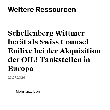
Weitere Ressourcen
Diese Website ist durch reCAPTCHA geschützt und es gelten die Google-
Dat
Schellenberg Wittmer
Abonnieren
berät als Swiss Counsel
Enilive bei der Akquisition
der OIL!-Tankstellen in
Europa
23.07.2026
Mehr anzeigen