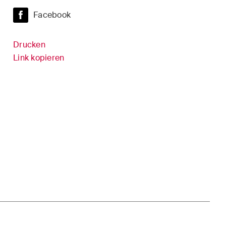
Versicherungsrecht
Facebook
it
Verwaltungsrecht und
öffentliche Beschaffungen
Drucken
inment /
Link kopieren
Wettbewerbs- & Kartellrecht
Wirtschaftsstrafrecht und
Compliance
er
cke und
n
 sich