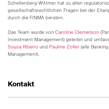
Schellenberg Wittmer hat zu allen regulatori
ESG
gesellschaftsrechtlichen Fragen bei der Erlan
durch die FINMA beraten.
Ener
Gesel
Das Team wurde von
Caroline Clemetson
(Par
Hand
Investment Management) geleitet und umfas
Sousa Ribeiro
und
Pauline Zoller
(alle Bankin
Management).
Publikationen
Kontakt
Arbitration Case Alert
Const
Monatliche E-Mail mit den
Regel
neuesten Updates und
Schwe
Zusammenfassungen der
Trend