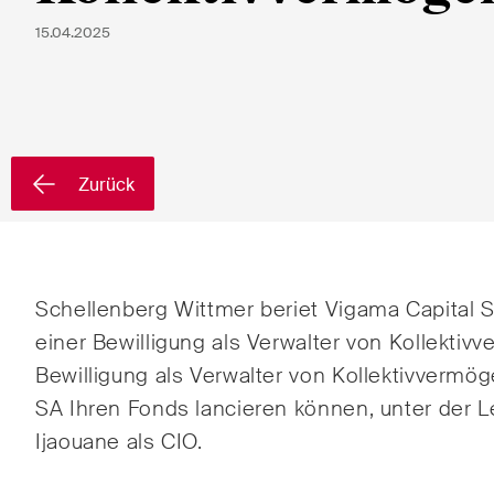
Vorname*
Nachnam
15.04.2025
Land*
Zurück
Newsletters & Newsflashes
Schellenberg Wittmer beriet Vigama Capital S
Monatlich ausgewählte
Arbei
einer Bewilligung als Verwalter von Kollektiv
Kernthemen aus unseren
Bewilligung als Verwalter von Kollektivvermö
Banki
Tätigkeitsbereiche,
SA Ihren Fonds lancieren können, unter der L
Fachgebiete und Branchen,
Baur
Ijaouane als CIO.
sowie Newsflashes über die
jüngsten Entwicklungen.
Dispu