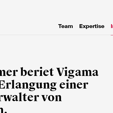
Team
Expertise
uf
en!
mer beriet Vigama
 Erlangung einer
rwalter von
n.