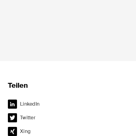
Sprache*
Teilen
t
Private Wealth
LinkedIn
minalität
Restrukturierungen und
Insolvenz
Twitter
t
Steuerrecht
Xing