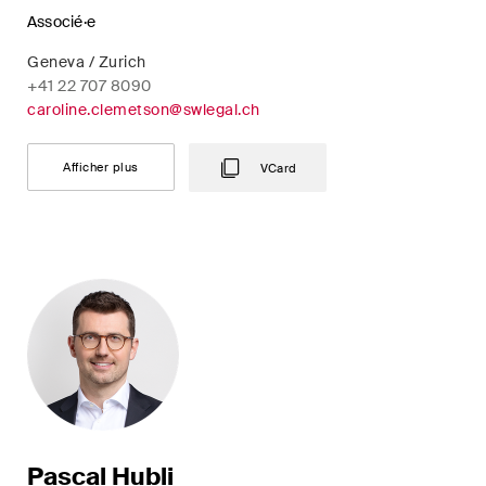
développements clés dans
Associé·e
l'environnement en évolution
rapide des litiges
Geneva / Zurich
environnementaux, sociaux et
+41 22 707 8090
caroline.clemetson@swlegal.ch
de gouvernance d'entreprise.
Afficher plus
VCard
The Board's View
Analyse concise des
principales tendances dans le
monde en pleine évolution de
la gouvernance d'entreprise
pour les membres des conseils
d'administration des sociétés
suisses.
The M&A Perspective
Pascal Hubli
Une mise à jour régulière d'un