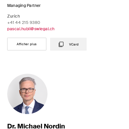
point de vue unique en matière
Managing Partner
de fusions et acquisitions sur
Zurich
les changements juridiques,
+41 44 215 9380
les développements
pascal.hubli@swlegal.ch
économiques et les tendances
sociétales en Suisse.
Afficher plus
VCard
J'ai lu et j'accepte l'
avis de confidentialité*.
Ce site est protégé par reCAPTCHA et les conditions d'utilisation de
Google s'appliquent .
Avis de confidentialité
et
Conditions d'utilisation
.
S'abonner
Dr. Michael Nordin