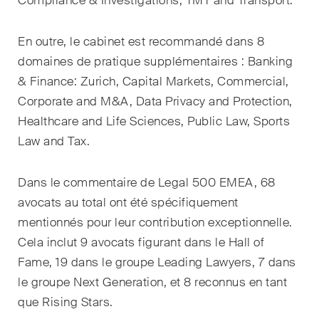
Compliance & Investigations, TMT and Transport.
domaines d'activités, secteurs
et industries, ainsi que des
Newsflash sur l'actualité.
En outre, le cabinet est recommandé dans 8
domaines de pratique supplémentaires : Banking
Arbitrage international
& Finance: Zurich, Capital Markets, Commercial,
Corporate and M&A, Data Privacy and Protection,
Clients privés
Healthcare and Life Sciences, Public Law, Sports
Commerce et transport
Law and Tax.
Contentieux
Dans le commentaire de Legal 500 EMEA, 68
Droit administratif et marchés
avocats au total ont été spécifiquement
publics
mentionnés pour leur contribution exceptionnelle.
Cela inclut 9 avocats figurant dans le Hall of
Droit bancaire & financier
Fame, 19 dans le groupe Leading Lawyers, 7 dans
Droit de la concurrence
le groupe Next Generation, et 8 reconnus en tant
que Rising Stars.
Droit de la construction