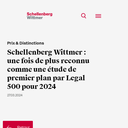
Restez à jour!
*Champs obligatoires
Prix & Distinctions
Equipe
Schellenberg Wittmer :
Expertise
une fois de plus reconnu
M
Insights
comme une étude de
Mme
premier plan par Legal
s/o
Carrière
500 pour 2024
RSE
27.03.2024
A propos
Prénom*
Nom de famille*
Retour