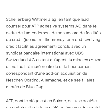
EN
DE
FR
Email*
Schellenberg Wittmer a agi en tant que lead
counsel pour ATP adhesive systems AG dans le
cadre de l'amendement de son accord de facilités
Langue*
de crédit ((senior multicurrency term and revolving
credit facilities agreement) conclu avec un
syndicat bancaire international avec UBS
Pays
Switzerland AG en tant qu'agent, la mise en œuvre
d'une facilité incrémentielle et le financement
correspondant d'une add-on acquisition de
Newsletters & Newsflashes
Neschen Coating, Allemagne, et de ses filiales
auprès de Blue Cap.
Une sélection mensuelle de
ATP, dont le siège est en Suisse, est une société
sujets clés issus de nos
de portefeuille de la société américaine de capital-