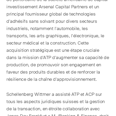
domaines d'activités, secteurs
investissement Arsenal Capital Partners et un
et industries, ainsi que des
Newsflash sur l'actualité.
principal fournisseur global de technologies
d'adhésifs sans solvant pour divers secteurs
Arbitrage international
industriels, notamment l'automobile, les
transports, les arts graphiques, l'électronique, le
Clients privés
secteur médical et la construction. Cette
Commerce et transport
acquisition stratégique est une étape cruciale
dans la mission d'ATP d'augmenter sa capacité de
Contentieux
production, de promouvoir son engagement en
faveur des produits durables et de renforcer la
Droit administratif et marchés
publics
résilience de la chaîne d'approvisionnement.
Droit bancaire & financier
Schellenberg Wittmer a assisté ATP et ACP sur
tous les aspects juridiques suisses et la gestion
Droit de la concurrence
de la transaction, en étroite collaboration avec
Droit de la construction