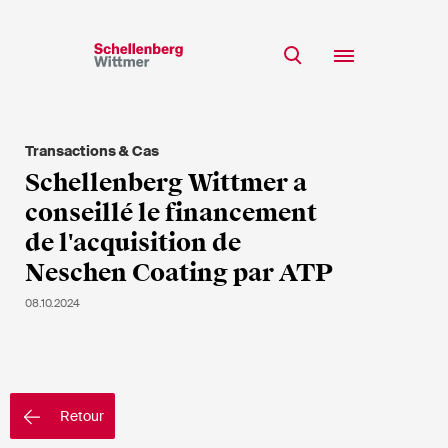
Restez à jour!
*Champs obligatoires
Transactions & Cas
Equipe
Schellenberg Wittmer a
Expertise
conseillé le financement
M
Insights
de l'acquisition de
Mme
Neschen Coating par ATP
s/o
Carrière
08.10.2024
RSE
A propos
Prénom*
Retour
Nom de famille*