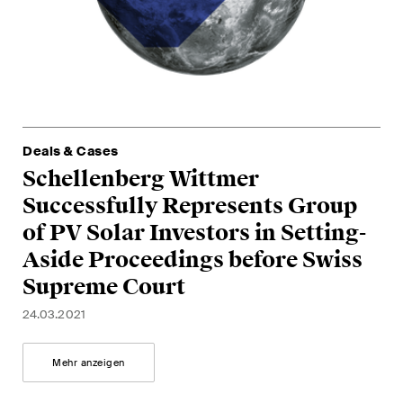
Deals & Cases
Schellenberg Wittmer
Dea
Dea
Successfully Represents Group
S
S
of PV Solar Investors in Setting-
a 
su
Aside Proceedings before Swiss
A
in
Supreme Court
Li
15.1
24.03.2021
09.
Mehr anzeigen