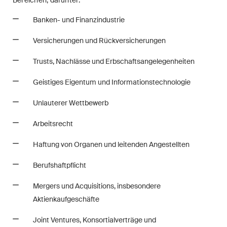
Bereichen, darunter:
Arbitration Case Alert
Banken- und Finanzindustrie
Monatliche E-Mail mit den
neuesten Updates und
Versicherungen und Rückversicherungen
Zusammenfassungen der
Trusts, Nachlässe und Erbschaftsangelegenheiten
Rechtsprechung des
Schweizerischen
Geistiges Eigentum und Informationstechnologie
Bundesgerichts in
Unlauterer Wettbewerb
Schiedsverfahren.
Arbeitsrecht
Construction Insights
Regelmässige Einblicke in
Haftung von Organen und leitenden Angestellten
Schweizer und internationale
Berufshaftpflicht
Trends und rechtliche
Entwicklungen in der
Mergers und Acquisitions, insbesondere
Baubranche.
Aktienkaufgeschäfte
Joint Ventures, Konsortialverträge und
ESG Disputes Reporter