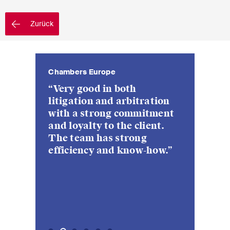
EN
DE
FR
Nachname
Zurück
E-Mail*
Chambers Europe
Chambers E
Chambers Eu
Financial Ti
Legal 500
Chambers Eu
“Very good in both
“Do an exc
“Excellent
“Standout
“Efficient
“Strong a
Sprache*
litigation and arbitration
strong rep
picture a
committed
team, dem
with a strong commitment
arbitratio
comes to m
talented p
high degre
and loyalty to the client.
constructi
matters.”
call for s
professio
Land*
The team has strong
commodit
internatio
proactivi
efficiency and know-how.”
pharmaceu
matters.”
responsiv
Newsletters & Newsflashes
Monatlich ausgewählte