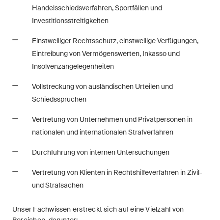
Handelsschiedsverfahren, Sportfällen und
Restrukturierungen und
Investitionsstreitigkeiten
Insolvenz
Einstweiliger Rechtsschutz, einstweilige Verfügungen,
Steuerrecht
Eintreibung von Vermögenswerten, Inkasso und
Versicherungsrecht
Insolvenzangelegenheiten
Vollstreckung von ausländischen Urteilen und
Verwaltungsrecht und
Schiedssprüchen
öffentliche Beschaffungen
Vertretung von Unternehmen und Privatpersonen in
Wettbewerbs- & Kartellrecht
nationalen und internationalen Strafverfahren
Wirtschaftsstrafrecht und
Durchführung von internen Untersuchungen
Compliance
Vertretung von Klienten in Rechtshilfeverfahren in Zivil-
und Strafsachen
Publikationen
Unser Fachwissen erstreckt sich auf eine Vielzahl von