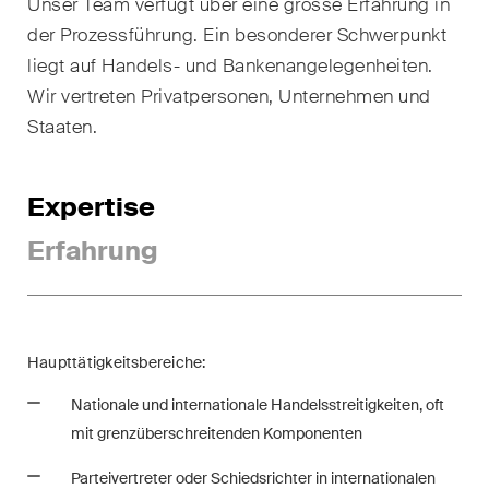
Unser Team verfügt über eine grosse Erfahrung in
Handelsrecht / M&A
der Prozessführung. Ein besonderer Schwerpunkt
liegt auf Handels- und Bankenangelegenheiten.
Handel und Transport
Wir vertreten Privatpersonen, Unternehmen und
ICT / Data / Cyberkriminalität
Staaten.
Immaterialgüterrecht
Expertise
Immobilienrecht
Erfahrung
Internationale
Schiedsgerichtsbarkeit
Kunstrecht & Entertainment /
Sportrecht
Haupttätigkeitsbereiche:
Nationale und internationale Handelsstreitigkeiten, oft
Life Sciences
mit grenzüberschreitenden Komponenten
Private Wealth
Parteivertreter oder Schiedsrichter in internationalen