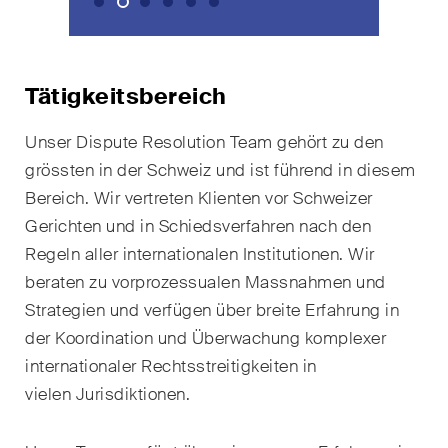
Kernthemen aus unseren
Tätigkeitsbereiche,
Fachgebiete und Branchen,
sowie Newsflashes über die
Tätigkeitsbereich
jüngsten Entwicklungen.
Unser Dispute Resolution Team
gehört zu den
Arbeitsrecht
grössten in der Schweiz und ist führend in diesem
Bereich. Wir vertreten Klienten vor Schweizer
Banking & Finance
Gerichten und in Schiedsverfahren nach den
Regeln aller internationalen Institutionen. Wir
Baurecht
beraten zu vorprozessualen Massnahmen und
Dispute Resolution
Strategien und verfügen über breite Erfahrung in
der Koordination und Überwachung komplexer
ESG
internationaler Rechtsstreitigkeiten in
Energie
vielen
Jurisdiktionen.
Gesellschafts- und