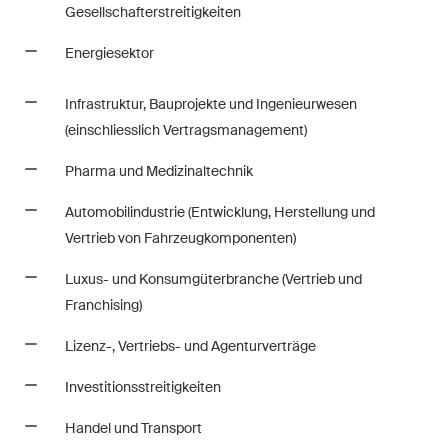
Gesellschafterstreitigkeiten
Regelmässige Einblicke und
Updates zu wichtigen
Energiesektor
Entwicklungen in der sich
schnell verändernden
Infrastruktur, Bauprojekte und Ingenieurwesen
Umgebung von Umwelt-,
(einschliesslich Vertragsmanagement)
Sozial- und Corporate-
Governance-Streitigkeiten.
Pharma und Medizinaltechnik
Automobilindustrie (Entwicklung, Herstellung und
Vertrieb von Fahrzeugkomponenten)
The Board's View
Prägnante Analyse der
Luxus- und Konsumgüterbranche (Vertrieb und
wichtigsten Trends in der sich
Franchising)
schnell verändernden Welt der
Lizenz-, Vertriebs- und Agenturverträge
Unternehmen Governance für
Verwaltungsratsmitglieder von
Investitionsstreitigkeiten
Schweizer Unternehmen.
Handel und Transport