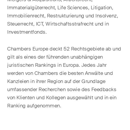
Kernthemen aus unseren
Immaterialgüterrecht, Life Sciences, Litigation,
Tätigkeitsbereiche,
Immobilienrecht, Restrukturierung und Insolvenz,
Fachgebiete und Branchen,
Steuerrecht, ICT, Wirtschaftsstrafrecht und in
sowie Newsflashes über die
Investmentfonds.
jüngsten Entwicklungen.
Chambers Europe deckt 52 Rechtsgebiete ab und
Arbeitsrecht
gilt als eines der führenden unabhängigen
Banking & Finance
juristischen Rankings in Europa. Jedes Jahr
werden von Chambers die besten Anwälte und
Baurecht
Kanzleien in ihrer Region auf der Grundlage
Dispute Resolution
umfassender Recherchen sowie des Feedbacks
von Klienten und Kollegen ausgewählt und in ein
ESG
Ranking aufgenommen.
Energie
Gesellschafts- und