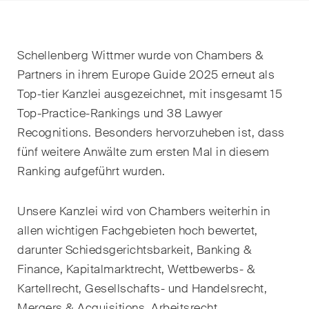
EN
DE
FR
Nachname
Schellenberg Wittmer wurde von Chambers &
E-Mail*
Partners in ihrem Europe Guide 2025 erneut als
Top-tier Kanzlei ausgezeichnet, mit insgesamt 15
Top-Practice-Rankings und 38 Lawyer
Recognitions. Besonders hervorzuheben ist, dass
Sprache*
fünf weitere Anwälte zum ersten Mal in diesem
Ranking aufgeführt wurden.
Land*
Unsere Kanzlei wird von Chambers weiterhin in
allen wichtigen Fachgebieten hoch bewertet,
Newsletters & Newsflashes
darunter Schiedsgerichtsbarkeit, Banking &
Finance, Kapitalmarktrecht, Wettbewerbs- &
Kartellrecht, Gesellschafts- und Handelsrecht,
Monatlich ausgewählte
Mergers & Acquisitions, Arbeitsrecht,