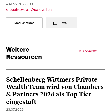
Abonnieren
+41 22 707 8133
gregoire.wuest@swlegal.ch
Mehr anzeigen
VCard
Weitere
Alle Anzeigen
Ressourcen
Schellenberg Wittmers Private
Wealth Team wird von Chambers
& Partners 2026 als Top Tier
eingestuft
23.07.2026