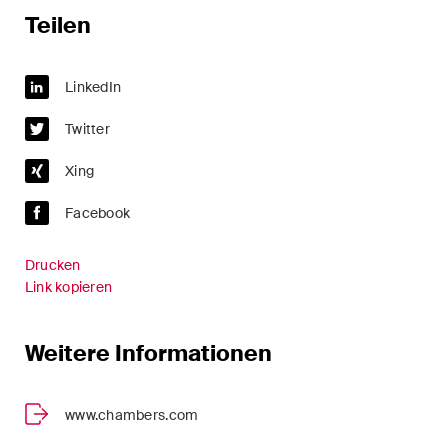
Handelsrecht / M&A
Teilen
Handel und Transport
LinkedIn
ICT / Data / Cyberkriminalität
Twitter
Immaterialgüterrecht
Xing
Immobilienrecht
Facebook
Internationale
Schiedsgerichtsbarkeit
Drucken
Link kopieren
Kunstrecht & Entertainment /
Sportrecht
Weitere Informationen
Life Sciences
www.chambers.com
Private Wealth