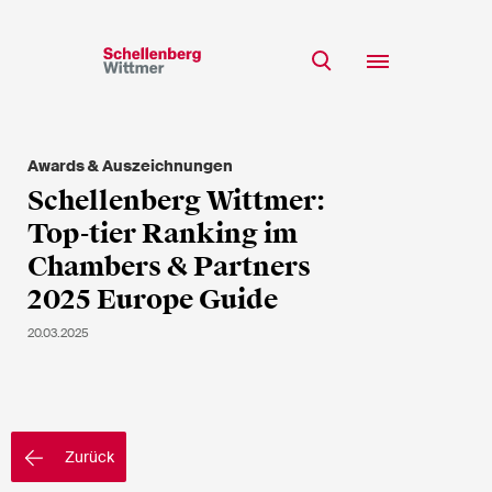
Bleiben Sie auf dem
Laufenden!
Awards & Auszeichnungen
Team
Schellenberg Wittmer:
* Erforderliche Felder
Expertise
Top-tier Ranking im
Insights
Chambers & Partners
Herr
2025 Europe Guide
Karriere
Frau
20.03.2025
k.A.
CSR
Über uns
Vorname*
Zurück